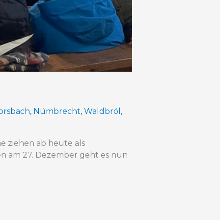
orsbach
,
Nümbrecht
,
Waldbröl
,
 ziehen ab heute als
en am 27. Dezember geht es nun