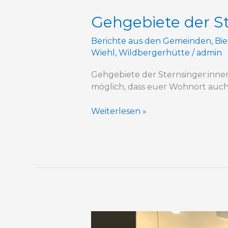
Gehgebiete der St
Berichte aus den Gemeinden
,
Bie
Wiehl
,
Wildbergerhütte
/
admin
Gehgebiete der Sternsinger:innen 
möglich, dass euer Wohnort auch b
Weiterlesen »
Weihnachtsgruß