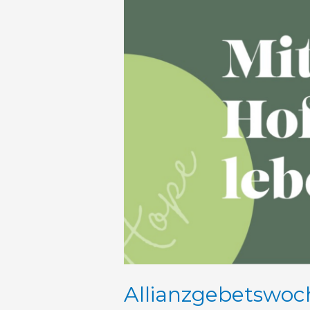
2025
Allianzgebetswoc