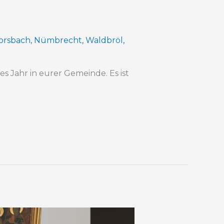
orsbach
,
Nümbrecht
,
Waldbröl
,
s Jahr in eurer Gemeinde. Es ist