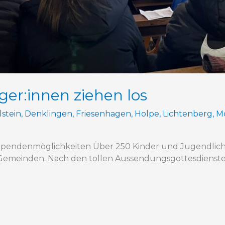
ger:innen ziehen los
lstein
,
Denklingen
,
Friesenhagen
,
Holpe
,
Lichtenberg
,
M
Spendenmöglichkeiten Über 250 Kinder und Jugendliche
 Gemeinden. Nach den tollen Aussendungsgottesdienst