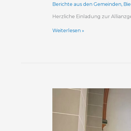
Berichte aus den Gemeinden
,
Bie
Herzliche Einladung zur Allianzg
Weiterlesen »
Über
250
Sternsinger:innen
ziehen
los