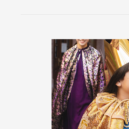
Gehgebiete
der
Sternsinger:innen