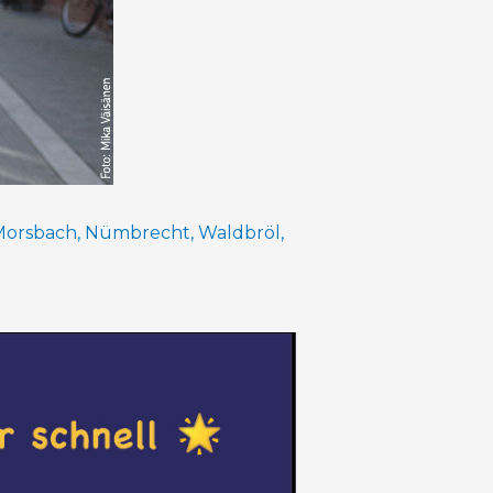
Morsbach
,
Nümbrecht
,
Waldbröl
,