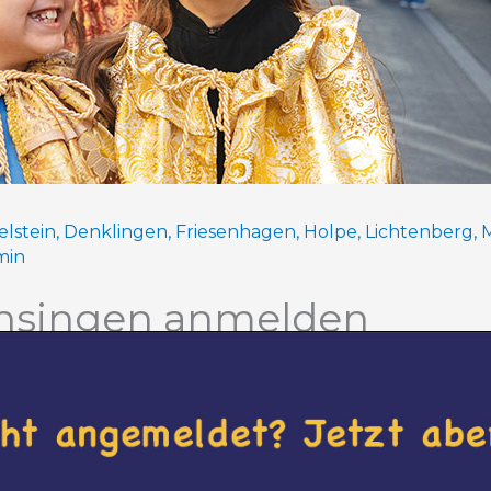
elstein
,
Denklingen
,
Friesenhagen
,
Holpe
,
Lichtenberg
,
min
rnsingen anmelden