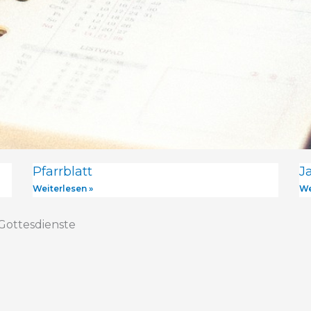
Pfarrblatt
J
Weiterlesen »
We
 Gottesdienste