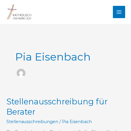
Zum
Inhalt
springen
Pia Eisenbach
Stellenausschreibung
Stellenausschreibung für
für
Berater
Berater
Stellenausschreibungen
/
Pia Eisenbach