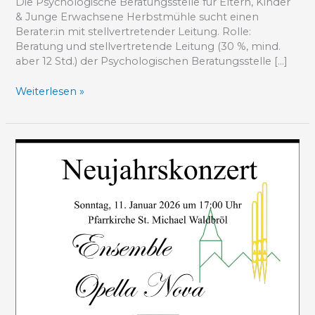
Die Psychologische Beratungsstelle für Eltern, Kinder
& Junge Erwachsene Herbstmühle sucht einen
Berater:in mit stellvertretender Leitung. Rolle:
Beratung und stellvertretende Leitung (30 %, mind.
aber 12 Std.) der Psychologischen Beratungsstelle […]
Weiterlesen »
„Wie
neu
die
Tage
klingen
…“