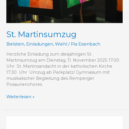
St. Martinsumzug
Bielstein
,
Einladungen
,
Wiehl
/
Pia Eisenbach
Herzliche Einladung zum diesjährigen St.
Martinsumzug am Dienstag, 11. November 2025 17.00
Uhr St. Martinsandacht in der katholischen Kirche
17.30 Uhr Umzug ab Parkplatz/ Gymnasium mit
musikalischer Begleitung des Remperger
Posaunenchores
Weiterlesen »
Die
Gebetswoche