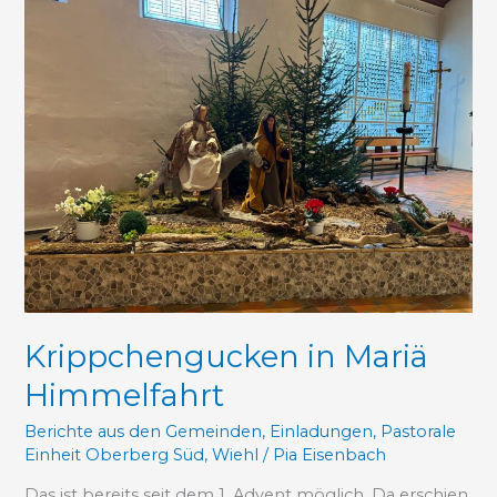
in
Mariä
Himmelfahrt
Krippchengucken in Mariä
Himmelfahrt
Berichte aus den Gemeinden
,
Einladungen
,
Pastorale
Einheit Oberberg Süd
,
Wiehl
/
Pia Eisenbach
Das ist bereits seit dem 1. Advent möglich. Da erschien