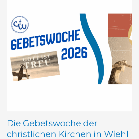
der
christlichen
Kirchen
in
Wiehl
Die Gebetswoche der
christlichen Kirchen in Wiehl