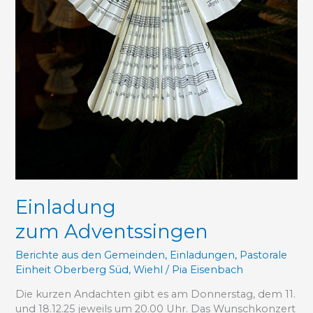
Einladung
zum Adventssingen
Berichte aus den Gemeinden
,
Einladungen
,
Pastorale
Einheit Oberberg Süd
,
Wiehl
/
Pia Eisenbach
Die kurzen Andachten gibt es am Donnerstag, dem 11.
und 18.12.25 jeweils um 20.00 Uhr. Das Wunschkonzert