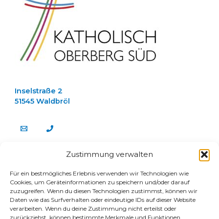
Inselstraße 2
51545 Waldbröl
Zustimmung verwalten
about us
Für ein bestmögliches Erlebnis verwenden wir Technologien wie
Team
Cookies, um Geräteinformationen zu speichern und/oder darauf
Stellenangebote
zuzugreifen. Wenn du diesen Technologien zustimmst, können wir
Daten wie das Surfverhalten oder eindeutige IDs auf dieser Website
E-Mail Login für Gemeinderäte
verarbeiten. Wenn du deine Zustimmung nicht erteilst oder
connect
zurückziehst, können bestimmte Merkmale und Funktionen