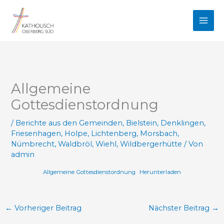
Zum
Inhalt
springen
Allgemeine
Gottesdienstordnung
/
Berichte aus den Gemeinden
,
Bielstein
,
Denklingen
,
Friesenhagen
,
Holpe
,
Lichtenberg
,
Morsbach
,
Nümbrecht
,
Waldbröl
,
Wiehl
,
Wildbergerhütte
/ Von
admin
Allgemeine Gottesdienstordnung
Herunterladen
←
Vorheriger Beitrag
Nächster Beitrag
→